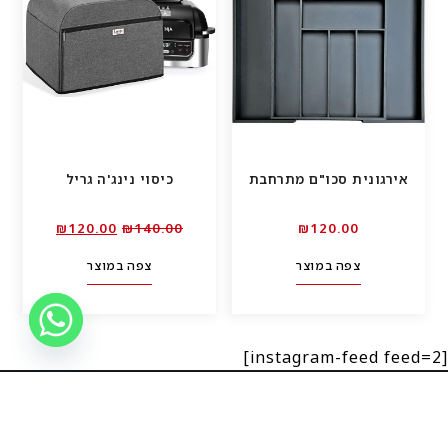
אירגונית סכו"ם מתרחבת
כיסוי נינג'ה גריל
המחיר
המחיר
₪
120.00
₪
140.00
₪
120.00
המקורי
הנוכחי
צפה במוצר
צפה במוצר
היה:
הוא:
₪120.00.
₪140.00.
[instagram-feed feed=2]
הנמכרים ביותר