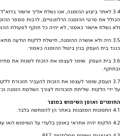
3.4 לאחר ביצוע ההזמנה, אנו נשלח אליך אישור בדו
הכולל את פרטי ההזמנה הרלוונטיים, לרבות מספר ההזמנ
ולא נשלח אישור כאמור, לא יהיה כל תוקף לפעולת ההזמ
3.5 היה ולא אושרה ההזמנה, תישלח ללקוח הודעה מת
כנגד בית העסק בגין ביטול ההזמנה כאמור.
3.6 בית העסק שומר לעצמו את הזכות לשנות את מחי
ובתוקף.
על ידי הלקוח. שליחת תזכורות לצורך השלמת הזמנה וכ
החומרים ואופן השימוש במוצר
4.1 התמונות המוצגות באתר הן להמחשה בלבד.
4.2 הלקוח יהיה אחראי באופן בלעדי על השימוש ו/או על תחזוקתו הנדרש של המוצר כגון תנאי שימוש נאותים.
4.3 הצנצנות עשויות מפלסטיק PET.