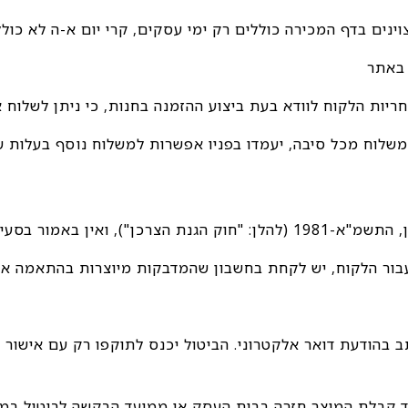
תב בהודעת דואר אלקטרוני. הביטול יכנס לתוקפו רק עם אישור
וכה בסיום הטיפול בפניה תוך 14 יום ממועד קבלת המוצר חזרה בבית העסק או ממוע