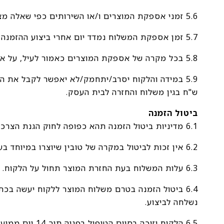
5.6 זמני אספקת המוצרים ו/או השירותים כפי שאלה מצוינים בדף המכירה כוללים רק ימי עסקים, קרי יום א-ה לא כולל שישי שבת, ערבי חג וימי חג
5.7 זמן אספקת המשלוח נמדד יום אחרי ביצוע ההזמנה באתר
5.8 בכל מקרה של אספקת המוצרים כאמור לעיל, על אחריות הלקוח לוודא בעת ביצוע ההזמנה בחנות, כי ניתן לשלוח את החבילה לאותו אזור ו/או מען מבוקש.
ש"ח בגין משלוח והחזרה לבית העסק.
ביטול הזמנה
6.1 מדיניות ביטול הזמנה תהא כפופה לחוק הגנת הצרכן, התשמ"א-1981 (להלן: "חוק הגנת הצרכן"), ואין באמור בסעיף שלהלן לגרוע ממנו.
6.2 אין זכות לביטול במקרה של טובין שיוצרו במיוחד בעבור הלקוח, יש לקחת בחשבון שהמדבקות מיוצרות בהתאמה אישית לכל הזמנה ולכן לא ניתן לקבל זיכוי עבורן.
6.3 עלות המשלוח בעת החזרת המוצר תחול על הלקוח.
6.4 ביטול הזמנה בטרם משלוח המוצר ללקוח יעשה בכ
נשלחה לביצוע.
6.5 הלקוח יז