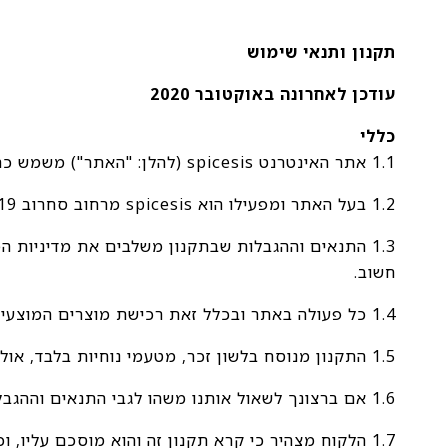
תקנון ותנאי שימוש
עודכן לאחרונה באוקטובר 2020
כללי
1.1 אתר האינטרנט spicesis (להלן: "האתר") משמש כחנות מקוונת לרכישת מוצרים באמצעות רשת האינטרנט.
1.2 בעל האתר ומפעילו הוא spicesis מרחוב סחרוב 19 ראשון לציון (להלן: "בית העסק/ בעל האתר").
1.3 התנאים וההגבלות שבתקנון משלבים את מדיניות 
חשוב.
1.4 כל פעולה באתר ובכלל זאת רכישת מוצרים המוצעים למכירה באתר, מהווה הסכמה של הלקוח לקבל על עצמו הוראות תקנון זה ולפעול לפיהן.
1.5 התקנון מנוסח בלשון זכר, מטעמי נוחיות בלבד, אולם הוא מתייחס לבני שני המינים.
1.6 אם ברצונך לשאול אותנו משהו לגבי התנאים וההגבלות האלה או שיש לך הערות לגבי האתר שלנו ניתן לשלוח דוא"ל לכתובת spicesis4u@gmail.com
1.7 הלקוח מצהיר כי קרא תקנון זה והוא מוסכם עליו