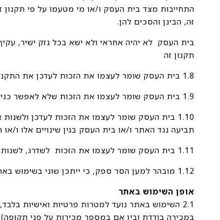
התחייבות מצד בית העסק ו/או מי מטעמו על פי תקנון ז
זה, הבינן והסכים להן.
בית העסק לא יהיה אחראי ולא ישא בכל נזק ישיר, עקי
תקנון זה
1.8 בית העסק שומר לעצמו את הזכות לעדכן את התקנון מעת לעת וזאת ללא צורך בהודעה מוקדמת, הנוסח האחרון הוא הנוסח המחייב.
1.9 בית העסק שומר לעצמו את הזכות שלא לאפשר כניסה לאתר ו/או כל פעולה בו למי שיפר את הוראות התקנון ו/או יעשה שימוש בלתי ראוי באתר או בכל תוכן המופיע בו.
1.10 בית העסק שומר לעצמו את הזכות לעדכן ולשנות
תביעה נגד האתר ו/או בית העסק בגין שינויים אלו ו/או
1.11 בית העסק שומר לעצמו את הזכות לשדרג, לשנות, להשעות או להפסיק את פעילות האתר בין אם באופן מלא או חלקי
1.12 מובהר למען הסר ספק, כי ייתכן שוני בשימוש באתר באמצעות מכשירי טאבלט ו/או טלפון ניידים (mobile) לבין שימוש באתר במחשבים נייחים ו/או ניידים.
אופן השימוש באתר
2.1 השימוש באתר נועד למטרות פרטיות ואישיות בלבד
במכירה בודדת ובין אם במספר מכירות על פני תקופה) 