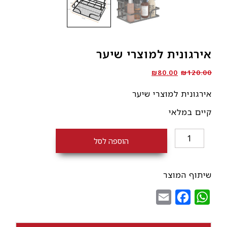
אירגונית למוצרי שיער
המחיר
המחיר
₪
80.00
₪
120.00
המקורי
הנוכחי
אירגונית למוצרי שיער
היה:
הוא:
₪80.00.
₪120.00.
קיים במלאי
כמות
הוספה לסל
של
אירגונית
למוצרי
שיתוף המוצר
שיער
Email
Facebook
WhatsApp