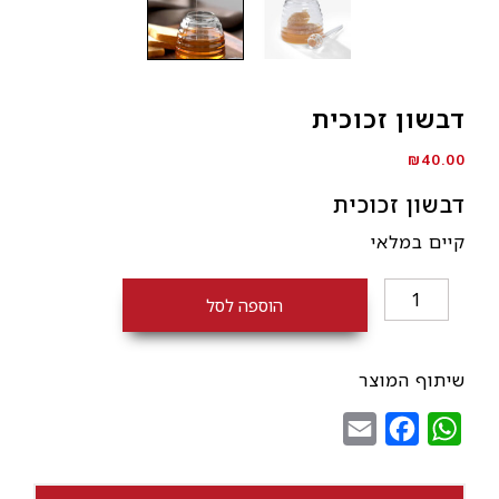
דבשון זכוכית
₪
40.00
דבשון זכוכית
קיים במלאי
כמות
הוספה לסל
של
דבשון
זכוכית
שיתוף המוצר
Email
Facebook
WhatsApp