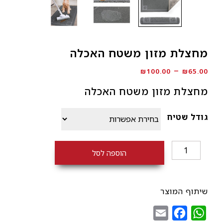
מחצלת מזון משטח האכלה
טווח
–
₪
100.00
₪
65.00
מחירים:
מחצלת מזון משטח האכלה
⁦₪65.00⁩
עד
גודל שטיח
⁦₪100.00⁩
כמות
הוספה לסל
של
מחצלת
מזון
שיתוף המוצר
משטח
האכלה
Email
Facebook
WhatsApp