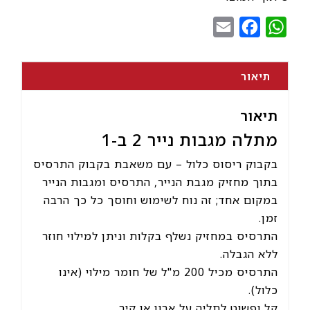
נייר
Email
Facebook
WhatsApp
2
ב-1
תיאור
תיאור
מתלה מגבות נייר 2 ב-1
בקבוק ריסוס כלול – עם משאבת בקבוק התרסיס
בתוך מחזיק מגבת הנייר, התרסיס ומגבות הנייר
במקום אחד; זה נוח לשימוש וחוסך כל כך הרבה
זמן.
התרסיס במחזיק נשלף בקלות וניתן למילוי חוזר
ללא הגבלה.
התרסיס מכיל 200 מ"ל של חומר מילוי (אינו
כלול).
קל ופשוט לתליה על ארון או קיר.