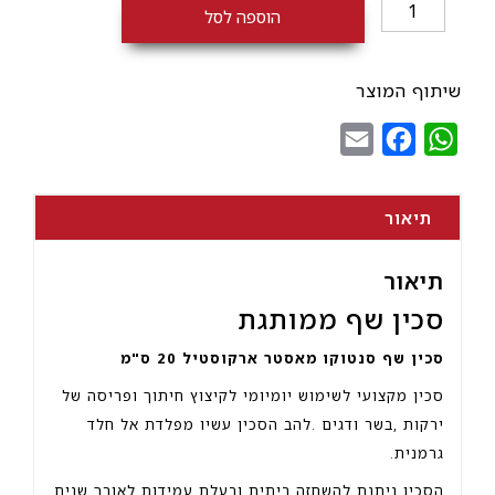
כמות
הוספה לסל
של
סכין
שף
שיתוף המוצר
ממותגת
Email
Facebook
WhatsApp
תיאור
תיאור
סכין שף ממותגת
סכין שף סנטוקו מאסטר ארקוסטיל 20 ס"מ
סכין מקצועי לשימוש יומיומי לקיצוץ חיתוך ופריסה של
ירקות ,בשר ודגים .להב הסכין עשיו מפלדת אל חלד
גרמנית.
הסכין ניתנת להשחזה ביתית ובעלת עמידות לאורך שנים