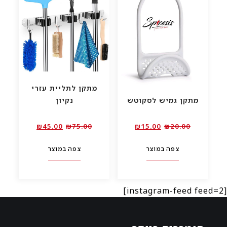
מתקן לתליית עזרי
מתקן גמיש לסקוטש
נקיון
המחיר
המחיר
המחיר
המחיר
₪
45.00
₪
75.00
₪
15.00
₪
20.00
המקורי
הנוכחי
המקורי
הנוכחי
צפה במוצר
צפה במוצר
היה:
הוא:
היה:
הוא:
₪45.00.
₪75.00.
₪15.00.
₪20.00.
[instagram-feed feed=2]