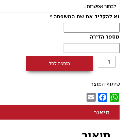
נא להקליד את שם המשפחה
*
מספר הדירה
כמות
הוספה לסל
של
שלט
כניסה
שיתוף המוצר
אקרילי
Email
Facebook
WhatsApp
מדורג
תיאור
תיאור