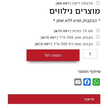
מדבקה ריקה
(+
)
₪
8.00
מוצרים נילווים
* הבקבוק מגיע ללא שמן *
סט 10 כפיות
(+
)
₪
15.00
בקבוק שמן 500 מ"ל
(+
)
₪
15.00
בקבוק שמן זית 500 מ"ל
(+
)
₪
15.00
כמות
הוספה לסל
של
צנצנת
350
שיתוף המוצר
מ"ל
Email
Facebook
WhatsApp
שקוף
תיאור